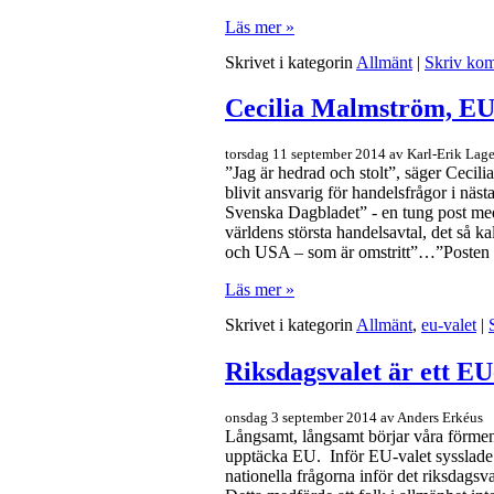
Läs mer »
Skrivet i kategorin
Allmänt
|
Skriv ko
Cecilia Malmström, EU
torsdag 11 september 2014 av Karl-Erik Lage
”Jag är hedrad och stolt”, säger Cecil
blivit ansvarig för handelsfrågor i nä
Svenska Dagbladet” - en tung post med
världens största handelsavtal, det så 
och USA – som är omstritt”…”Posten är
Läs mer »
Skrivet i kategorin
Allmänt
,
eu-valet
|
Riksdagsvalet är ett EU
onsdag 3 september 2014 av Anders Erkéus
Långsamt, långsamt börjar våra förment
upptäcka EU. Inför EU-valet sysslad
nationella frågorna inför det riksdagsv