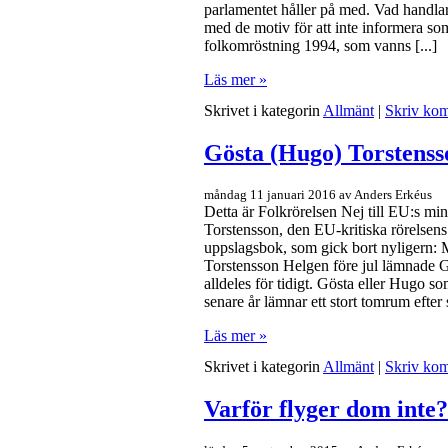
parlamentet håller på med. Vad handl
med de motiv för att inte informera s
folkomröstning 1994, som vanns [...]
Läs mer »
Skrivet i kategorin
Allmänt
|
Skriv ko
Gösta (Hugo) Torstenss
måndag 11 januari 2016 av Anders Erkéus
Detta är Folkrörelsen Nej till EU:s m
Torstensson, den EU-kritiska rörelsens
uppslagsbok, som gick bort nylige
Torstensson Helgen före jul lämnade G
alldeles för tidigt. Gösta eller Hugo so
senare år lämnar ett stort tomrum efter s
Läs mer »
Skrivet i kategorin
Allmänt
|
Skriv ko
Varför flyger dom inte?