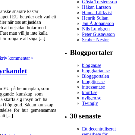
Gösta Torstensson
Håkan Larsson
kanske snarare kastar
Hanna Löfkvist
pet i EU betyder och vad ett
Henrik Sultan
er når oss att jasidan
Jan Å Johansson
h att nejsidan hotar med
Nils Lundgren
ast man vill ju inte kalla
Peter Gustavsson
är roligare att säga [...]
Scaber Nestor
Bloggportaler
kriv kommentar »
bloggar.se
lyckandet
bloggkartan.se
Bloggportalen
bloggtips.se
intressant.se
ingen EU på hemmaplan, som
knuff.se
dläggande kunskap som
nyligen.se
 skaffa sig insyn och ha
Twingly
as i hög grad. Sådan kunskap
örståelse för hur gemensamma
30 senaste
tt [...]
Ett decentraliserat
samarbete för