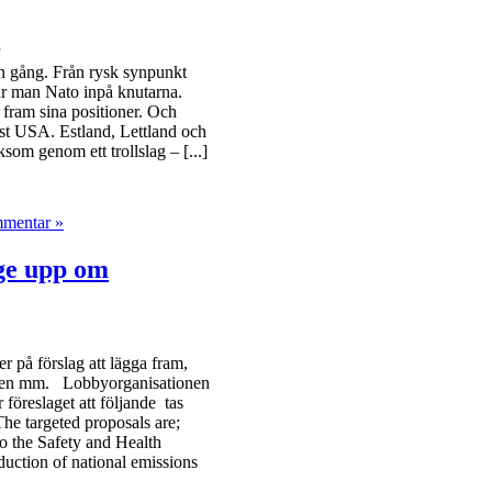
on gång. Från rysk synpunkt
år man Nato inpå knutarna.
 fram sina positioner. Och
gst USA. Estland, Lettland och
ksom genom ett trollslag – [...]
mmentar »
ge upp om
 på förslag att lägga fram,
ncipen mm. Lobbyorganisationen
r föreslaget att följande tas
The targeted proposals are;
o the Safety and Health
duction of national emissions