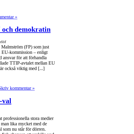
mmentar »
 och demokratin
rlöf
ia Malmström (FP) som just
sta EU-kommission – enligt
 ansvar för att förhandla
kallade TTIP-avtalet mellan EU
 också viktig med [...]
Skriv kommentar »
-val
 professionella stora medier
e man lika mycket med de
al som nu står för dörren.