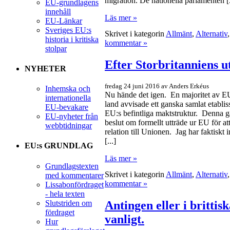
migration. De nationella parlamenten [.
EU-grundlagens
innehåll
Läs mer »
EU-Länkar
Sveriges EU:s
Skrivet i kategorin
Allmänt
,
Alternativ
historia i kritiska
kommentar »
stolpar
Efter Storbritanniens u
NYHETER
fredag 24 juni 2016 av Anders Erkéus
Inhemska och
Nu hände det igen. En majoritet av EU
internationella
land avvisade ett ganska samlat etabli
EU-bevakare
EU:s befintliga maktstruktur. Denna g
EU-nyheter från
beslut om formellt utträde ur EU för att
webbtidningar
relation till Unionen. Jag har faktiskt in
[...]
EU:s GRUNDLAG
Läs mer »
Grundlagstexten
Skrivet i kategorin
Allmänt
,
Alternativ
med kommentarer
kommentar »
Lissabonfördraget
- hela texten
Slutstriden om
Antingen eller i brittis
fördraget
vanligt.
Hur