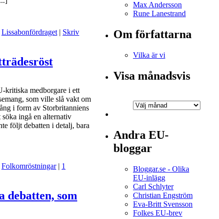
..]
Max Andersson
Rune Lanestrand
Om författarna
,
Lissabonfördraget
|
Skriv
Vilka är vi
tträdesröst
Visa månadsvis
-kritiska medborgare i ett
ssemang, som ville slå vakt om
ång i form av Storbritanniens
 söka ingå en alternativ
te följt debatten i detalj, bara
Andra EU-
bloggar
,
Folkomröstningar
|
1
Bloggar.se - Olika
EU-inlägg
Carl Schlyter
ka debatten, som
Christian Engström
Eva-Britt Svensson
Folkes EU-brev