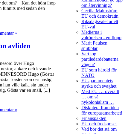
ar det om? Kan det höra ihop
om återvinning?
om funnits med sedan den
Cecilia Malmström,
EU och demokratin
Riksdagsvalet är ett
EU-val
Medierna i
mmentar »
valrörelsen - en flopp
Marit Paulsen
on avliden
snubblar
Vart tog
partiledardebatterna
innesord över Hugo
vägen?
 nestor, ankare och levande
EU som härold för
rn: MINNESORD Hugo (Gösta)
NATO
östa Torstensson oss hastigt
EU-parlamentets
m han ville kalla sig under
styrka och svaghet
ig. Gösta var en snäll, [...]
Med EU … överallt
… om så
nykolonialism …
Diskutera framtiden
mmentar »
för europasamarbetet!
Finanspakten
EU och fredspriset
Vad bör det stå om