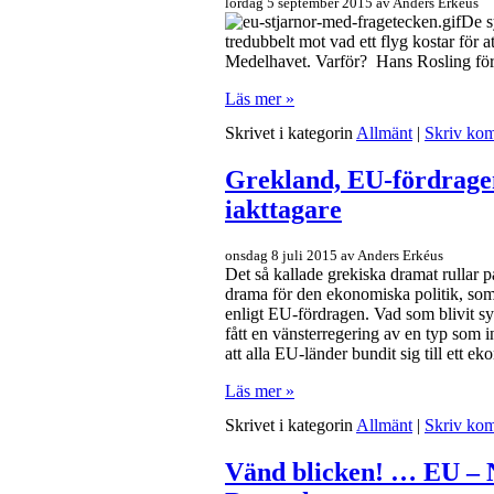
lördag 5 september 2015 av Anders Erkéus
De s
tredubbelt mot vad ett flyg kostar för at
Medelhavet. Varför? Hans Rosling för
Läs mer »
Skrivet i kategorin
Allmänt
|
Skriv ko
Grekland, EU-fördrage
iakttagare
onsdag 8 juli 2015 av Anders Erkéus
Det så kallade grekiska dramat rullar p
drama för den ekonomiska politik, som
enligt EU-fördragen. Vad som blivit sy
fått en vänsterregering av en typ som in
att alla EU-länder bundit sig till ett ek
Läs mer »
Skrivet i kategorin
Allmänt
|
Skriv ko
Vänd blicken! … EU – N