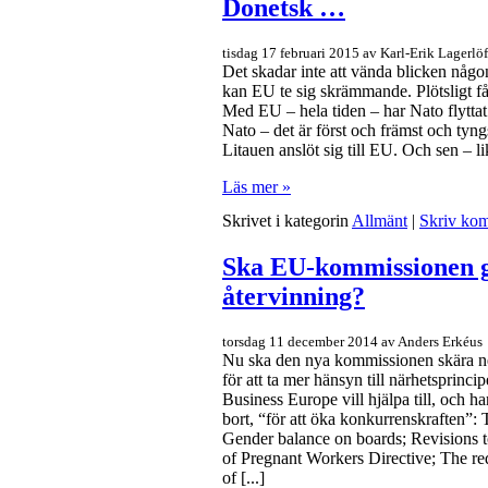
Donetsk …
tisdag 17 februari 2015 av Karl-Erik Lagerlöf
Det skadar inte att vända blicken någ
kan EU te sig skrämmande. Plötsligt f
Med EU – hela tiden – har Nato flyttat
Nato – det är först och främst och tyn
Litauen anslöt sig till EU. Och sen – li
Läs mer »
Skrivet i kategorin
Allmänt
|
Skriv ko
Ska EU-kommissionen 
återvinning?
torsdag 11 december 2014 av Anders Erkéus
Nu ska den nya kommissionen skära ner
för att ta mer hänsyn till närhetspri
Business Europe vill hjälpa till, och ha
bort, “för att öka konkurrenskraften”: 
Gender balance on boards; Revisions t
of Pregnant Workers Directive; The re
of [...]