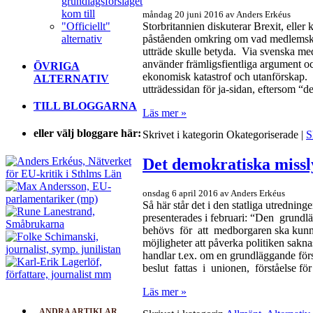
grundlagsförslaget
kom till
måndag 20 juni 2016 av Anders Erkéus
"Officiellt"
Storbritannien diskuterar Brexit, eller 
alternativ
påståenden omkring om vad medlemska
utträde skulle betyda. Via svenska medi
använder främligsfientliga argument oc
ÖVRIGA
ekonomisk katastrof och utanförskap. F
ALTERNATIV
utträdessidan för ja-sidan, eftersom “det 
TILL BLOGGARNA
Läs mer »
eller välj bloggare här:
Skrivet i kategorin Okategoriserade |
S
Det demokratiska miss
onsdag 6 april 2016 av Anders Erkéus
Så här står det i den statliga utredn
presenterades i februari: “Den grun
behövs för att medborgaren ska kunna
möjligheter att påverka politiken sakn
handlar t.ex. om en grundläggande f
beslut fattas i unionen, förståelse för a
Läs mer »
ANDRA ARTIKLAR