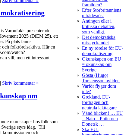
|
Skriv kommentar »
framtiden?
Efter Storbritanniens
emokratisering
utträdesröst
Antingen eller i
brittiska debatten,
nis Varoufakis presenterade
som vanligt.
Movement 2025 (DiEM 25), ett
Det demokratiska
a. På plats fanns
misslyckandet
r och folkrörelsaktiva. Här en
En ny rörelse för EU-
be.com/watch?
demokratisering
vill, men ett intressant
Okunskapen om EU
= okunskap om
Sverige
Gösta (Hugo)
Torstensson avliden
|
Skriv kommentar »
Varför flyger dom
inte?
okunskap om
Grekland, EU-
fördragen och
neutrala iakttagare
Vänd blicken! … EU
– Nato – Putin och
kande okunskaper hos folk som
Donetsk …
 Sverige styrs idag. Till
Ska EU-
vad kommissionen och
kommissionen ge upp