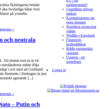
EU i ett
yriska flyktingarna betalar
partiprogram?
t åka livsfarliga båtar över
I handling prövas
klarar på youtube.
tanken
Kommissionen sin
egen domare
Storebror avancerar
mmentar »
vidare
Nödlån i Euroland
n och neutrala
Finansens
krokodiltårar
Bildts europeiska
visioner
Ungern - ett
å. Ett drama som ju är ett
sorgebarn
 euroländerna måste följa
nligt i och med att Grekland
Logga in
te förutsetts i fördragen är just
onomiskt agerande [...]
mmentar »
ato – Putin och