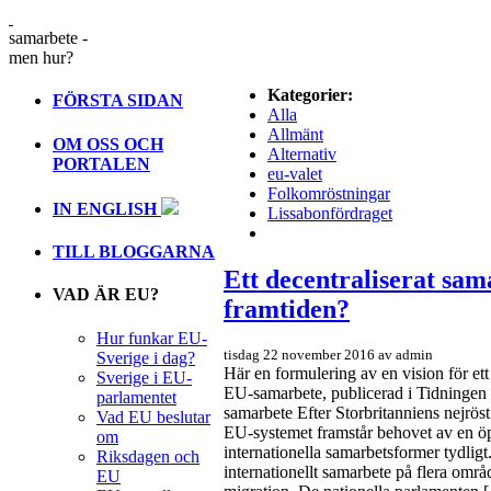
samarbete -
men hur?
Kategorier:
FÖRSTA SIDAN
Alla
Allmänt
OM OSS OCH
Alternativ
PORTALEN
eu-valet
Folkomröstningar
IN ENGLISH
Lissabonfördraget
TILL BLOGGARNA
Ett decentraliserat sam
VAD ÄR EU?
framtiden?
Hur funkar EU-
tisdag 22 november 2016 av admin
Sverige i dag?
Här en formulering av en vision för et
Sverige i EU-
EU-samarbete, publicerad i Tidningen S
parlamentet
samarbete Efter Storbritanniens nejrös
Vad EU beslutar
EU-systemet framstår behovet av en ö
om
internationella samarbetsformer tydligt.
Riksdagen och
internationellt samarbete på flera omr
EU