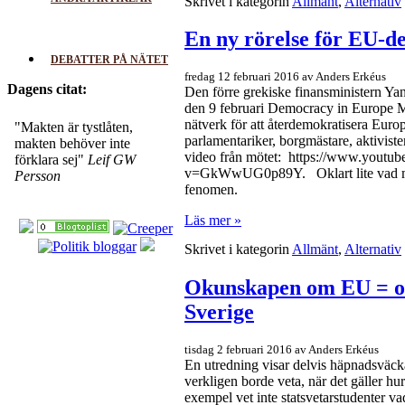
Skrivet i kategorin
Allmänt
,
Alternativ
En ny rörelse för EU-d
DEBATTER PÅ NÄTET
fredag 12 februari 2016 av Anders Erkéus
Dagens citat:
Den förre grekiske finansministern Ya
den 9 februari Democracy in Europe 
nätverk för att återdemokratisera Europ
"Makten är tystlåten,
parlamentariker, borgmästare, aktiviste
makten behöver inte
video från mötet: https://www.youtu
förklara sej"
Leif GW
v=GkWwUG0p89Y. Oklart lite vad man 
Persson
fenomen.
Läs mer »
Skrivet i kategorin
Allmänt
,
Alternativ
Okunskapen om EU = 
Sverige
tisdag 2 februari 2016 av Anders Erkéus
En utredning visar delvis häpnadsväc
verkligen borde veta, när det gäller hur
exempel vet inte statsvetarstudenter 