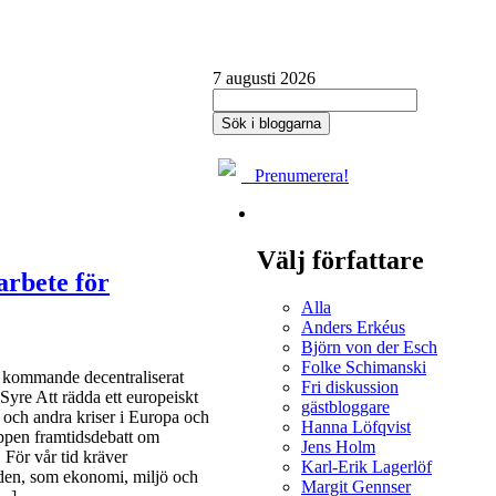
7 augusti 2026
Prenumerera!
Välj författare
arbete för
Alla
Anders Erkéus
Björn von der Esch
Folke Schimanski
t kommande decentraliserat
Fri diskussion
yre Att rädda ett europeiskt
gästbloggare
t och andra kriser i Europa och
Hanna Löfqvist
ppen framtidsdebatt om
Jens Holm
 För vår tid kräver
Karl-Erik Lagerlöf
åden, som ekonomi, miljö och
Margit Gennser