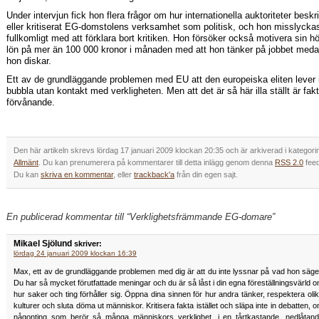
Under intervjun fick hon flera frågor om hur internationella auktoriteter beskri
eller kritiserat EG-domstolens verksamhet som politisk, och hon misslycka
fullkomligt med att förklara bort kritiken. Hon försöker också motivera sin h
lön på mer än 100 000 kronor i månaden med att hon tänker på jobbet med
hon diskar.
Ett av de grundläggande problemen med EU att den europeiska eliten lever 
bubbla utan kontakt med verkligheten. Men att det är så här illa ställt är fakt
förvånande.
Den här artikeln skrevs lördag 17 januari 2009 klockan 20:35 och är arkiverad i kategori
Allmänt
. Du kan prenumerera på kommentarer till detta inlägg genom denna
RSS 2.0
feed
Du kan
skriva en kommentar
, eller
trackback'a
från din egen sajt.
En publicerad kommentar till “Verklighetsfrämmande EG-domare”
Mikael Sjölund
skriver:
lördag 24 januari 2009 klockan 16:39
Max, ett av de grundläggande problemen med dig är att du inte lyssnar på vad hon säge
Du har så mycket förutfattade meningar och du är så låst i din egna föreställningsvärld 
hur saker och ting förhåller sig. Öppna dina sinnen för hur andra tänker, respektera oli
kulturer och sluta döma ut människor. Kritisera fakta istället och släpa inte in debatten, 
någonting som berör så många människors verklighet, i en tårtkastande, nedlåtan