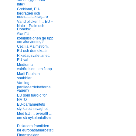
Varför flyger dom
inte?
Grekland, EU-
fördragen och
neutrala iakttagare
Vänd blicken! … EU –
Nato – Putin och
Donetsk …
Ska EU-
kommissionen ge upp
om återvinning?
Cecilia Malmström,
EU och demokratin
Riksdagsvalet är ett
EU-val
Medierna i
valrörelsen - en flopp
Marit Paulsen
snubblar
Vart tog
partiledardebatterna
vägen?
EU som härold för
NATO
EU-parlamentets
styrka och svaghet
Med EU … överallt …
om så nykolonialism
…
Diskutera framtiden
för europasamarbetet!
Finanspakten