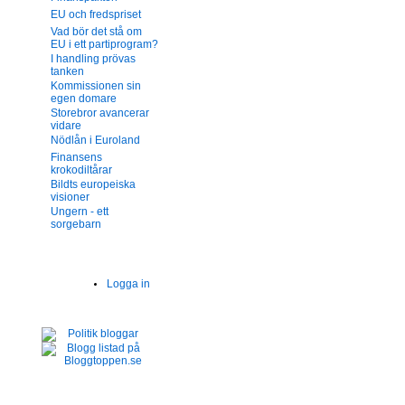
EU och fredspriset
Vad bör det stå om
EU i ett partiprogram?
I handling prövas
tanken
Kommissionen sin
egen domare
Storebror avancerar
vidare
Nödlån i Euroland
Finansens
krokodiltårar
Bildts europeiska
visioner
Ungern - ett
sorgebarn
Logga in