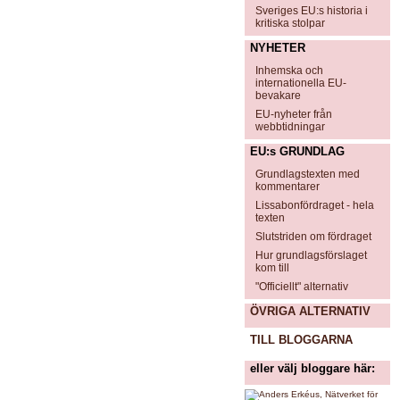
Sveriges EU:s historia i
kritiska stolpar
NYHETER
Inhemska och
internationella EU-
bevakare
EU-nyheter från
webbtidningar
EU:s GRUNDLAG
Grundlagstexten med
kommentarer
Lissabonfördraget - hela
texten
Slutstriden om fördraget
Hur grundlagsförslaget
kom till
"Officiellt" alternativ
ÖVRIGA ALTERNATIV
TILL BLOGGARNA
eller välj bloggare här: