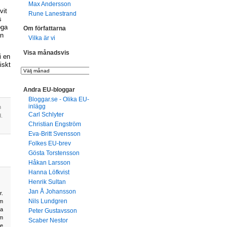
Max Andersson
vit
Rune Lanestrand
s
öga
Om författarna
an
Vilka är vi
Visa månadsvis
i en
iskt
Andra EU-bloggar
Bloggar.se - Olika EU-
inlägg
n
Carl Schlyter
.
Christian Engström
Eva-Britt Svensson
Folkes EU-brev
Gösta Torstensson
Håkan Larsson
Hanna Löfkvist
Henrik Sultan
Jan Å Johansson
r.
Nils Lundgren
om
ka
Peter Gustavsson
om
Scaber Nestor
de