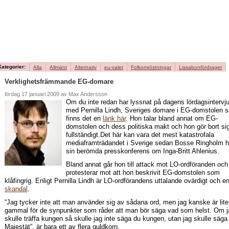
samarbe
men hu
Kategorier:
Alla
Allmänt
Alternativ
eu-valet
Folkomröstningar
Lissabonfördraget
Verklighetsfrämmande EG-domare
lördag 17 januari 2009 av Max Andersson
Om du inte redan har lyssnat på dagens lördagsintervj
med Pernilla Lindh, Sveriges domare i EG-domstolen s
finns det en
länk här
. Hon talar bland annat om EG-
domstolen och dess politiska makt och hon gör bort si
fullständigt.
Det här kan vara det mest katastrofala
mediaframträdandet i Sverige sedan Bosse Ringholm h
sin berömda presskonferens om Inga-Britt Ahlenius.
Bland annat går hon till attack mot LO-ordföranden och
protesterar mot att hon beskrivit EG-domstolen som
klåfingrig. Enligt Pernilla Lindh är LO-ordförandens uttalande ovärdigt och e
skandal
.
“Jag tycker inte att man använder sig av sådana ord, men jag kanske är lite
gammal för de synpunkter som råder att man bör säga vad som helst. Om j
skulle träffa kungen så skulle jag inte säga du kungen, utan jag skulle säga
Majestät”, är bara ett av flera guldkorn.