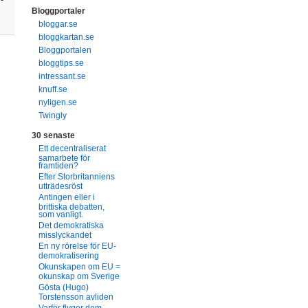
Bloggportaler
bloggar.se
bloggkartan.se
Bloggportalen
bloggtips.se
intressant.se
knuff.se
nyligen.se
Twingly
30 senaste
Ett decentraliserat
samarbete för
framtiden?
Efter Storbritanniens
utträdesröst
Antingen eller i
brittiska debatten,
som vanligt.
Det demokratiska
misslyckandet
En ny rörelse för EU-
demokratisering
Okunskapen om EU =
okunskap om Sverige
Gösta (Hugo)
Torstensson avliden