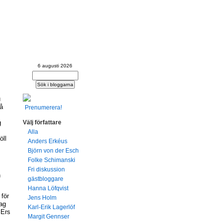
te -
r?
6 augusti 2026
u
å
Prenumerera!
Välj författare
g
Alla
öll
Anders Erkéus
Björn von der Esch
Folke Schimanski
Fri diskussion
n
gästbloggare
Hanna Löfqvist
 för
Jens Holm
ag
Karl-Erik Lagerlöf
 Ers
Margit Gennser