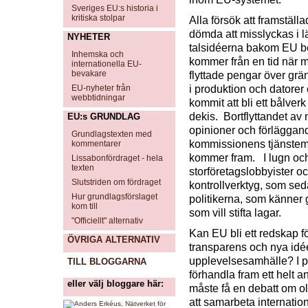
Sveriges EU:s historia i
kritiska stolpar
Alla försök att framstä
dömda att misslyckas i 
NYHETER
talsidéerna bakom EU be
Inhemska och
kommer från en tid när m
internationella EU-
bevakare
flyttade pengar över grä
EU-nyheter från
i produktion och datorer
webbtidningar
kommit att bli ett bålverk 
dekis. Bortflyttandet av
EU:s GRUNDLAG
opinioner och förläggand
Grundlagstexten med
kommissionens tjänstemä
kommentarer
kommer fram. I lugn oc
Lissabonfördraget - hela
texten
storföretagslobbyister 
Slutstriden om fördraget
kontrollverktyg, som sed
Hur grundlagsförslaget
politikerna, som känner
kom till
som vill stifta lagar.
"Officiellt" alternativ
Kan EU bli ett redskap fö
ÖVRIGA ALTERNATIV
transparens och nya idée
upplevelsesamhälle? I p
TILL BLOGGARNA
förhandla fram ett helt 
eller välj bloggare här:
måste få en debatt om ol
att samarbeta internation