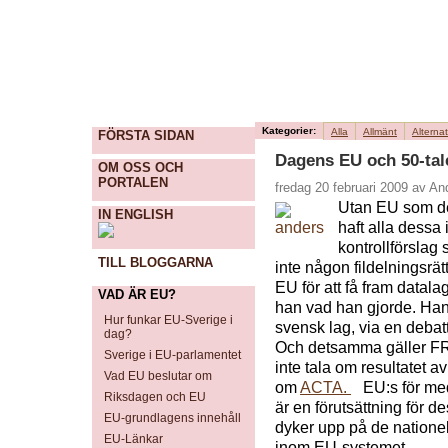
Kategorier:
Alla
Allmänt
Alternat
FÖRSTA SIDAN
Dagens EU och 50-tale
OM OSS OCH
PORTALEN
fredag 20 februari 2009 av A
Utan EU som det 
IN ENGLISH
haft alla dessa
kontrollförslag
TILL BLOGGARNA
inte någon fildelningsrä
EU för att få fram datala
VAD ÄR EU?
han vad han gjorde. Han
Hur funkar EU-Sverige i
svensk lag, via en debatt 
dag?
Och detsamma gäller FR
Sverige i EU-parlamentet
inte tala om resultatet
Vad EU beslutar om
om
ACTA.
EU:s för med
Riksdagen och EU
är en förutsättning för 
EU-grundlagens innehåll
dyker upp på de nationel
EU-Länkar
inom EU-systemet.