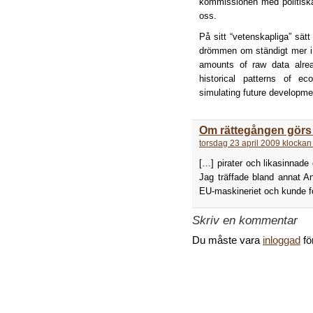
kommissionen med politis
oss.
På sitt “vetenskapliga” sätt
drömmen om ständigt mer i 
amounts of raw data alrea
historical patterns of e
simulating future developme
Om rättegången gör
torsdag 23 april 2009 klockan
[…] pirater och likasinnade
Jag träffade bland annat A
EU-maskineriet och kunde f
Skriv en kommentar
Du måste vara
inloggad
fö