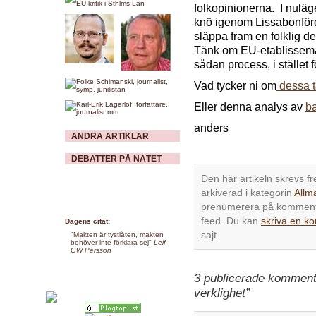
folkopinionerna. I nuläget
knö igenom Lissabonfördr
släppa fram en folklig de
Tänk om EU-etablisseman
sådan process, i stället f
Vad tycker ni om
dessa t
Eller denna analys av
ba
anders
ANDRA ARTIKLAR
DEBATTER PÅ NÄTET
Den här artikeln skrevs f
arkiverad i kategorin
Allm
prenumerera på kommenta
feed. Du kan
skriva en k
Dagens citat:
sajt.
"Makten är tystlåten, makten
behöver inte förklara sej"
Leif
GW Persson
3 publicerade kommenta
verklighet”