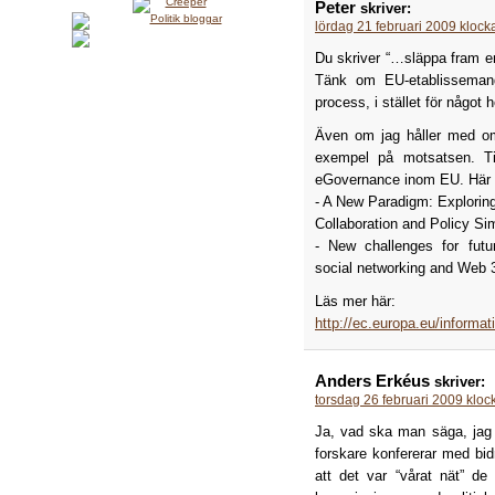
Peter
skriver:
lördag 21 februari 2009 klock
Du skriver “…släppa fram en 
Tänk om EU-etablisseman
process, i stället för något ho
Även om jag håller med om
exempel på motsatsen. Ti
eGovernance inom EU. Här 
- A New Paradigm: Explorin
Collaboration and Policy Si
- New challenges for futur
social networking and Web 
Läs mer här:
http://ec.europa.eu/informa
Anders Erkéus
skriver:
torsdag 26 februari 2009 kloc
Ja, vad ska man säga, jag 
forskare konfererar med bi
att det var “vårat nät” de