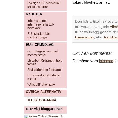
säkert blivit ett annat.
Sveriges EU:s historia i
kritiska stolpar
NYHETER
Inhemska och
Den här artikeln skrevs t
internationella EU-
arkiverad i kategorin
Allm
bevakare
till detta inlägg genom d
EU-nyheter från
kommentar
, eller
trackbac
webbtidningar
EU:s GRUNDLAG
Grundlagstexten med
Skriv en kommentar
kommentarer
Du måste vara
inloggad
fö
Lissabonfördraget - hela
texten
Slutstriden om fördraget
Hur grundlagsförslaget
kom till
"Officiellt" alternativ
ÖVRIGA ALTERNATIV
TILL BLOGGARNA
eller välj bloggare här: