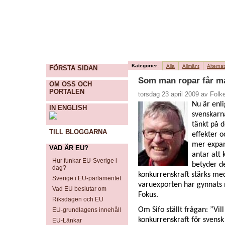
Kategorier:
Alla
Allmänt
Alternat
FÖRSTA SIDAN
Som man ropar får m
OM OSS OCH
PORTALEN
torsdag 23 april 2009 av Fol
Nu är enl
IN ENGLISH
svenskarn
tänkt på d
TILL BLOGGARNA
effekter 
mer expan
VAD ÄR EU?
antar att 
Hur funkar EU-Sverige i
betyder de
dag?
konkurrenskraft stärks me
Sverige i EU-parlamentet
varuexporten har gynnats m
Vad EU beslutar om
Fokus.
Riksdagen och EU
Om Sifo ställt frågan: ”Vi
EU-grundlagens innehåll
konkurrenskraft för svensk
EU-Länkar