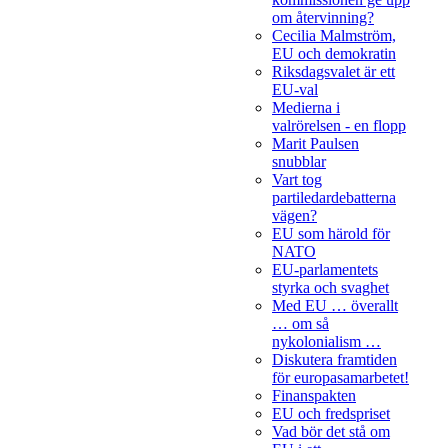
om återvinning?
Cecilia Malmström,
EU och demokratin
Riksdagsvalet är ett
EU-val
Medierna i
valrörelsen - en flopp
Marit Paulsen
snubblar
Vart tog
partiledardebatterna
vägen?
EU som härold för
NATO
EU-parlamentets
styrka och svaghet
Med EU … överallt
… om så
nykolonialism …
Diskutera framtiden
för europasamarbetet!
Finanspakten
EU och fredspriset
Vad bör det stå om