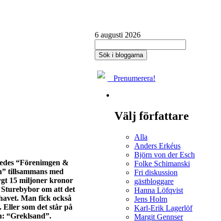
6 augusti 2026
Prenumerera!
Välj författare
Alla
Anders Erkéus
Björn von der Esch
åledes “Förenimgen &
Folke Schimanski
n” tillsammans med
Fri diskussion
gt 15 miljoner kronor
gästbloggare
ra Sturebybor om att det
Hanna Löfqvist
havet.
Man fick också
Jens Holm
 Eller som det står på
Karl-Erik Lagerlöf
n: “Greklsand”.
Margit Gennser