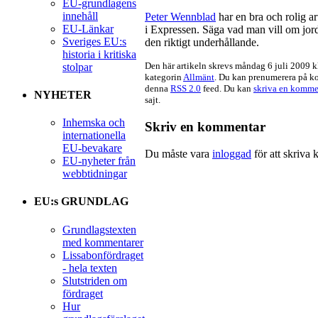
EU-grundlagens
innehåll
Peter Wennblad
har en bra och rolig a
EU-Länkar
i Expressen. Säga vad man vill om jor
Sveriges EU:s
den riktigt underhållande.
historia i kritiska
Den här artikeln skrevs måndag 6 juli 2009 k
stolpar
kategorin
Allmänt
. Du kan prenumerera på k
denna
RSS 2.0
feed. Du kan
skriva en komme
NYHETER
sajt.
Inhemska och
Skriv en kommentar
internationella
EU-bevakare
Du måste vara
inloggad
för att skriva
EU-nyheter från
webbtidningar
EU:s GRUNDLAG
Grundlagstexten
med kommentarer
Lissabonfördraget
- hela texten
Slutstriden om
fördraget
Hur