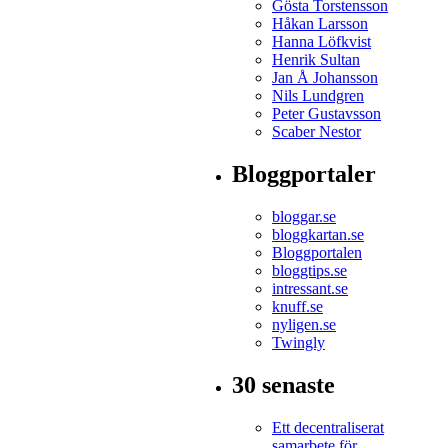
Gösta Torstensson
Håkan Larsson
Hanna Löfkvist
Henrik Sultan
Jan Å Johansson
Nils Lundgren
Peter Gustavsson
Scaber Nestor
Bloggportaler
bloggar.se
bloggkartan.se
Bloggportalen
bloggtips.se
intressant.se
knuff.se
nyligen.se
Twingly
30 senaste
Ett decentraliserat
samarbete för