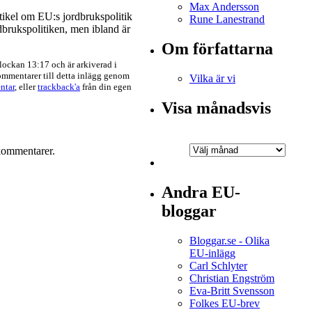
Max Andersson
rtikel om EU:s jordbrukspolitik
Rune Lanestrand
dbrukspolitiken, men ibland är
Om författarna
lockan 13:17 och är arkiverad i
ommentarer till detta inlägg genom
Vilka är vi
ntar
, eller
trackback'a
från din egen
Visa månadsvis
 kommentarer.
Andra EU-
bloggar
Bloggar.se - Olika
EU-inlägg
Carl Schlyter
Christian Engström
Eva-Britt Svensson
Folkes EU-brev