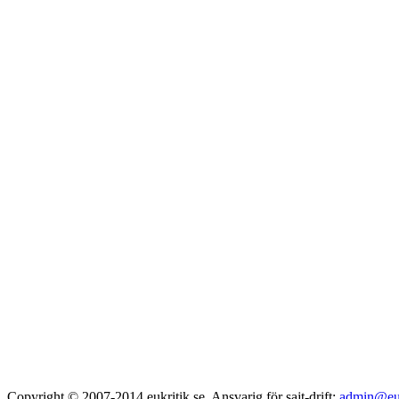
Copyright © 2007-2014 eukritik.se. Ansvarig för sajt-drift:
admin@euk