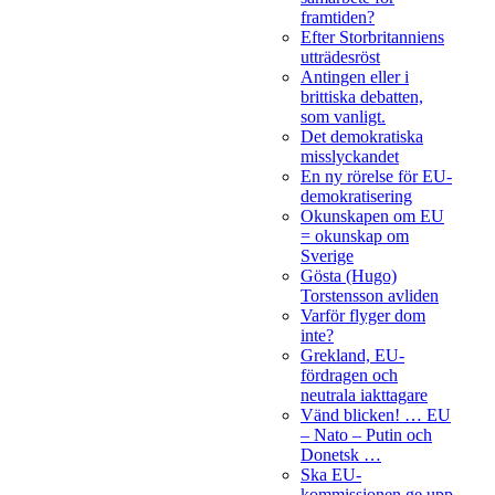
framtiden?
Efter Storbritanniens
utträdesröst
Antingen eller i
brittiska debatten,
som vanligt.
Det demokratiska
misslyckandet
En ny rörelse för EU-
demokratisering
Okunskapen om EU
= okunskap om
Sverige
Gösta (Hugo)
Torstensson avliden
Varför flyger dom
inte?
Grekland, EU-
fördragen och
neutrala iakttagare
Vänd blicken! … EU
– Nato – Putin och
Donetsk …
Ska EU-
kommissionen ge upp