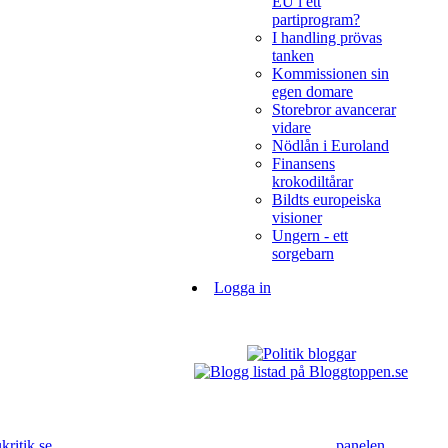
EU i ett
partiprogram?
I handling prövas
tanken
Kommissionen sin
egen domare
Storebror avancerar
vidare
Nödlån i Euroland
Finansens
krokodiltårar
Bildts europeiska
visioner
Ungern - ett
sorgebarn
Logga in
ritik.se
panelen