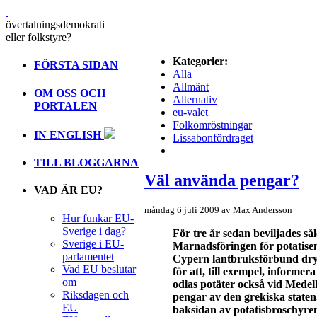
övertalningsdemokrati
eller folkstyre?
Kategorier:
FÖRSTA SIDAN
Alla
Allmänt
OM OSS OCH
Alternativ
PORTALEN
eu-valet
Folkomröstningar
IN ENGLISH
Lissabonfördraget
TILL BLOGGARNA
Väl använda pengar?
VAD ÄR EU?
måndag 6 juli 2009 av Max Andersson
Hur funkar EU-
Sverige i dag?
För tre år sedan beviljades s
Sverige i EU-
Marnadsföringen för potatise
parlamentet
Cypern lantbruksförbund dry
Vad EU beslutar
för att, till exempel, informe
om
odlas potäter också vid Medel
Riksdagen och
pengar av den grekiska staten.
EU
baksidan av potatisbroschyre