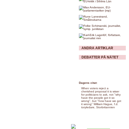
ANDRA ARTIKLAR
DEBATTER PÅ NÄTET
Dagens citat:
When voters reject a
cherished proposal it is wiser
for politicians to ask, not "why
have the people got it so
wrong", but "how have we got
it wrong" William Hague, f.d.
toryledare, Storbritannien