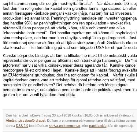
sej till sammanhang där de gör mest nytta för alla”. När dåvarande EG slo
fast den fria rörligheten för kapital som grundtes fanns inga datorer. En eller
annan företagare kånkade pengar i väskor (nåja, nästan) för att investera i
produktion i ett annat land. Penningflyttning handlade om investeringspenga
dag handlar 95% av penningflyttningen om ren spekulation - mycket rika
aktörer vill tjäna pengar på att växla, köpa, sälja och konstruera olika
“ekonomiska instrument”. Det handlar mycket om att känna till psykologin 
sina medspelare, och hur man kan utnyttja vanligt folks godtrogenhet. Just
förbereder sej diverse aktörer på att tjäna storkovan på att Greklands ekon
ska krascha. En fortsättning på vad som började i USA för ett par år seda
Kanske börjar det bli dags att lämna tillbaks lite makt till demokratiskt valda
representanter över pengarnas tillkomst och storskaliga hanteringar. De “fri
aktörerna” har visat vilka konsekvenser deras agerande får. Kanske kunde f
medborgare få ett ord med i laget. Kanske dags att i nästa fördrag avskaff
av EU-fördragens grundbultar, den fria rörligheten för kapital. Varför skulle 
kapitalrörelser kunna vara ett redskap för global rättvisa och välstånd, med
marginaler för grundbehoven? Det behövs då bredare och långsiktigare
perspektiv som styr, och sådana perspektiv borde de politiska systemen k
ge rum för, om vi vill fylla dem med detta.
Den här artikeln skrevs fredag 30 april 2010 klockan 16:05 och är arkiverad i kategorin
Allmänt
,
Lissabonfördraget
. Du kan prenumerera på kommentarer till detta inlägg genom
denna
RSS 2.0
feed. Du kan
skriva en kommentar
, eller
trackback'a
från din egen sajt.