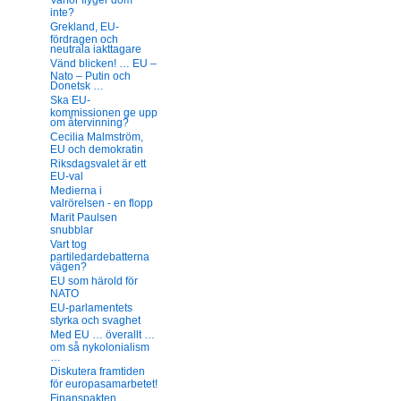
Varför flyger dom
inte?
Grekland, EU-
fördragen och
neutrala iakttagare
Vänd blicken! … EU –
Nato – Putin och
Donetsk …
Ska EU-
kommissionen ge upp
om återvinning?
Cecilia Malmström,
EU och demokratin
Riksdagsvalet är ett
EU-val
Medierna i
valrörelsen - en flopp
Marit Paulsen
snubblar
Vart tog
partiledardebatterna
vägen?
EU som härold för
NATO
EU-parlamentets
styrka och svaghet
Med EU … överallt …
om så nykolonialism
…
Diskutera framtiden
för europasamarbetet!
Finanspakten