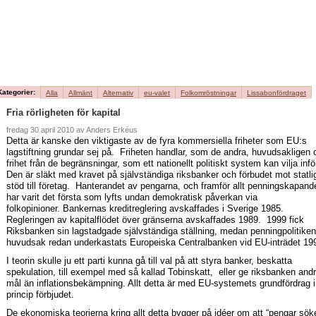
övertal
eller fo
Kategorier:
Alla
Allmänt
Alternativ
eu-valet
Folkomröstningar
Lissabonfördraget
Fria rörligheten för kapital
fredag 30 april 2010 av Anders Erkéus
Detta är kanske den viktigaste av de fyra kommersiella friheter som EU:s
lagstiftning grundar sej på. Friheten handlar, som de andra, huvudsakligen
frihet från de begränsningar, som ett nationellt politiskt system kan vilja inf
Den är släkt med kravet på självständiga riksbanker och förbudet mot statli
stöd till företag. Hanterandet av pengarna, och framför allt penningskapand
har varit det första som lyfts undan demokratisk påverkan via
folkopinioner. Bankernas kreditreglering avskaffades i Sverige 1985.
Regleringen av kapitalflödet över gränserna avskaffades 1989. 1999 fick
Riksbanken sin lagstadgade självständiga ställning, medan penningpolitiken
huvudsak redan underkastats Europeiska Centralbanken vid EU-inträdet 19
I teorin skulle ju ett parti kunna gå till val på att styra banker, beskatta
spekulation, till exempel med så kallad Tobinskatt, eller ge riksbanken and
mål än inflationsbekämpning. Allt detta är med EU-systemets grundfördrag i
princip förbjudet.
De ekonomiska teorierna kring allt detta bygger på idéer om att “pengar sök