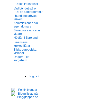
EU och fredspriset
Vad bör det stå om
EU i ett partiprogram?
I handling prövas
tanken
Kommissionen sin
egen domare
Storebror avancerar
vidare
Nödlån i Euroland
Finansens
krokodiltårar
Bildts europeiska
visioner
Ungern - ett
sorgebarn
Logga in