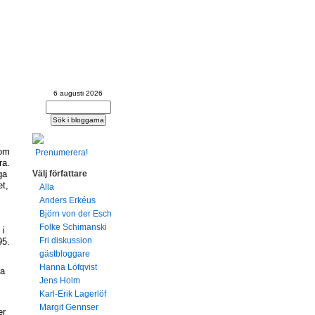
ningsdemokrati
lkstyre?
6 augusti 2026
 om
Prenumerera!
öra.
Välj författare
ga
et,
Alla
Anders Erkéus
Björn von der Esch
Folke Schimanski
 i
Fri diskussion
95.
gästbloggare
Hanna Löfqvist
ra
Jens Holm
Karl-Erik Lagerlöf
Margit Gennser
er