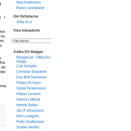
Max Andersson
g
Rune Lanestrand
Om författarna
r. I
Vilka är vi
Visa månadsvis
hos
 nu
omi
n.
Andra EU-bloggar
Bloggar.se - Olika EU-
a
inlägg
ria
Carl Schlyter
a en
Christian Engström
inte
Eva-Britt Svensson
Folkes EU-brev
unna
Gösta Torstensson
Håkan Larsson
Hanna Löfkvist
Henrik Sultan
Jan Å Johansson
Nils Lundgren
Peter Gustavsson
Scaber Nestor