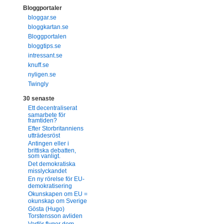
Bloggportaler
bloggar.se
bloggkartan.se
Bloggportalen
bloggtips.se
intressant.se
knuff.se
nyligen.se
Twingly
30 senaste
Ett decentraliserat
samarbete för
framtiden?
Efter Storbritanniens
utträdesröst
Antingen eller i
brittiska debatten,
som vanligt.
Det demokratiska
misslyckandet
En ny rörelse för EU-
demokratisering
Okunskapen om EU =
okunskap om Sverige
Gösta (Hugo)
Torstensson avliden