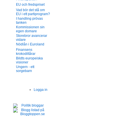
EU och fredspriset
Vad bör det stå om
EU i ett partiprogram?
I handling prövas
tanken
Kommissionen sin
egen domare
Storebror avancerar
vidare
Nödlån i Euroland
Finansens
krokodiltårar
Bildts europeiska
visioner
Ungern - ett
sorgebarn
Logga in