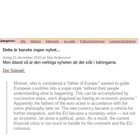
påtvinga
kreativt
Kategorier:
Alla
Allmänt
Alternativ
eu-valet
Folkomröstningar
Lissabonfördraget
Detta är kanske ingen nyhet…
tisdag 21 december 2010 av Max Andersson
Men ibland så är den verkliga nyheten att det står i tidningarna.
Der Spiegel:
Monnet, who is considered a “father of Europe,” wanted to guide
European countries into a super-state “without their people
understanding what is happening.
This can be accomplished by
successive steps, each disguised as having an economic purpose.”
Apparently the fathers of the euro acted in accordance with the
same philosophy later on. The new currency became a vehicle for
further integration, and the EU became a monetary union — but not
an economic, let alone a political, union. As a result, the current
financial crisis is too much to handle for the continent and the EU
colossus.