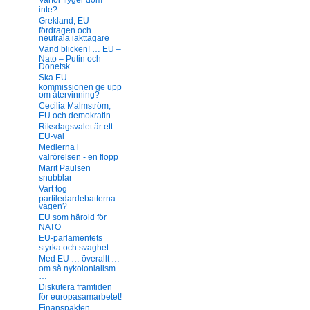
Varför flyger dom
inte?
Grekland, EU-
fördragen och
neutrala iakttagare
Vänd blicken! … EU –
Nato – Putin och
Donetsk …
Ska EU-
kommissionen ge upp
om återvinning?
Cecilia Malmström,
EU och demokratin
Riksdagsvalet är ett
EU-val
Medierna i
valrörelsen - en flopp
Marit Paulsen
snubblar
Vart tog
partiledardebatterna
vägen?
EU som härold för
NATO
EU-parlamentets
styrka och svaghet
Med EU … överallt …
om så nykolonialism
…
Diskutera framtiden
för europasamarbetet!
Finanspakten