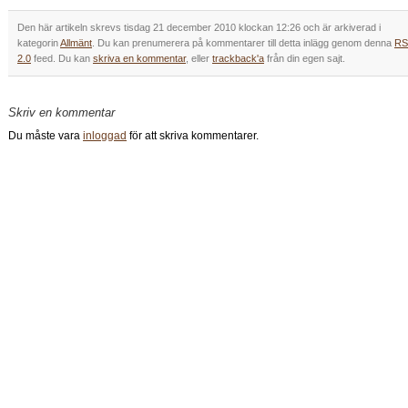
Den här artikeln skrevs tisdag 21 december 2010 klockan 12:26 och är arkiverad i
kategorin
Allmänt
. Du kan prenumerera på kommentarer till detta inlägg genom denna
RS
2.0
feed. Du kan
skriva en kommentar
, eller
trackback'a
från din egen sajt.
Skriv en kommentar
Du måste vara
inloggad
för att skriva kommentarer.