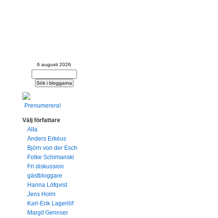
d likriktning eller
 utbyte
6 augusti 2026
Prenumerera!
Välj författare
Alla
Anders Erkéus
Björn von der Esch
Folke Schimanski
Fri diskussion
gästbloggare
Hanna Löfqvist
Jens Holm
Karl-Erik Lagerlöf
Margit Gennser