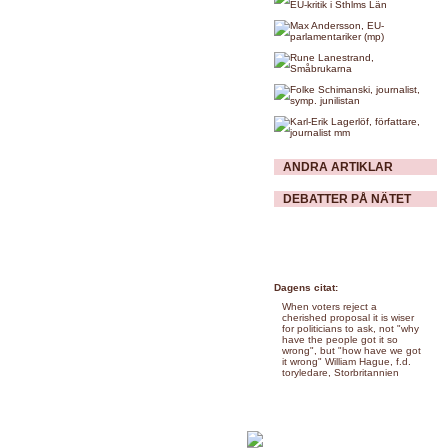
ANDRA ARTIKLAR
DEBATTER PÅ NÄTET
Dagens citat:
When voters reject a
cherished proposal it is wiser
for politicians to ask, not "why
have the people got it so
wrong", but "how have we got
it wrong" William Hague, f.d.
toryledare, Storbritannien