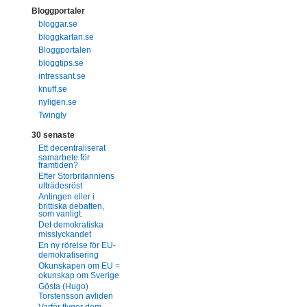
Bloggportaler
bloggar.se
bloggkartan.se
Bloggportalen
bloggtips.se
intressant.se
knuff.se
nyligen.se
Twingly
30 senaste
Ett decentraliserat
samarbete för
framtiden?
Efter Storbritanniens
utträdesröst
Antingen eller i
brittiska debatten,
som vanligt.
Det demokratiska
misslyckandet
En ny rörelse för EU-
demokratisering
Okunskapen om EU =
okunskap om Sverige
Gösta (Hugo)
Torstensson avliden