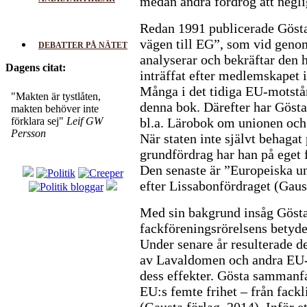
medan andra fördrog att negli
Redan 1991 publicerade Göst
vägen till EG”, som vid genom
DEBATTER PÅ NÄTET
analyserar och bekräftar den
Dagens citat:
inträffat efter medlemskapet 
Många i det tidiga EU-motstå
"Makten är tystlåten,
denna bok. Därefter har Gösta 
makten behöver inte
förklara sej"
Leif GW
bl.a. Lärobok om unionen och e
Persson
När staten inte självt behagat
grundfördrag har han på eget f
Den senaste är ”Europeiska u
efter Lissabonfördraget (Gaus
Med sin bakgrund insåg Göst
fackföreningsrörelsens betyd
Under senare år resulterade det
av Lavaldomen och andra EU-
dess effekter. Gösta sammanfa
EU:s femte frihet – från fackl
(Gausta förlag, 2014). Inför e