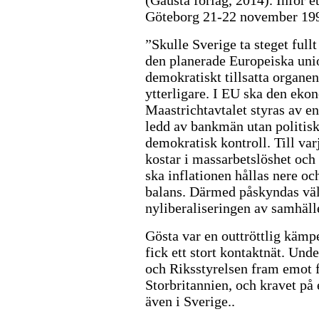
Göteborg 21-22 november 199
”Skulle Sverige ta steget full
den planerade Europeiska uni
demokratiskt tillsatta organe
ytterligare. I EU ska den eko
Maastrichtavtalet styras av e
ledd av bankmän utan politisk
demokratisk kontroll. Till var
kostar i massarbetslöshet och
ska inflationen hållas nere oc
balans. Därmed påskyndas väl
nyliberaliseringen av samhäll
Gösta var en outtröttlig käm
fick ett stort kontaktnät. Unde
och Riksstyrelsen fram emot 
Storbritannien, och kravet på
även i Sverige..