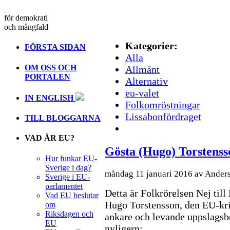
för demokrati
och mångfald
Kategorier:
FÖRSTA SIDAN
Alla
OM OSS OCH
Allmänt
PORTALEN
Alternativ
eu-valet
IN ENGLISH
Folkomröstningar
Lissabonfördraget
TILL BLOGGARNA
VAD ÄR EU?
Gösta (Hugo) Torstenss
Hur funkar EU-
Sverige i dag?
måndag 11 januari 2016 av Ander
Sverige i EU-
parlamentet
Detta är Folkrörelsen Nej til
Vad EU beslutar
Hugo Torstensson, den EU-krit
om
Riksdagen och
ankare och levande uppslagsb
EU
nyligern: