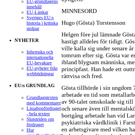
EU-grundlagens
innehåll
MINNESORD
EU-Länkar
Sveriges EU:s
Hugo (Gösta) Torstensson
historia i kritiska
stolpar
Helgen före jul lämnade Göst
NYHETER
hastigt alldeles för tidigt. G
ville kalla sig under senare år
Inhemska och
tomrum efter sig. Gösta var e
internationella
ibland blygsam människa, me
EU-bevakare
principfast. Han hade ett outt
EU-nyheter från
webbtidningar
rättvisa och fred.
EU:s GRUNDLAG
Gösta tillhörde i sin ungdom 
arbetade en tid som metallarb
Grundlagstexten
av 90-talet omskolade sig till 
med kommentarer
och senare även till mentalskö
Lissabonfördraget
- hela texten
bortgång arbetade han vid Lan
Slutstriden om
psykiatriska vårdklinik i Far
fördraget
en arbetsgivare med vilken ha
Hur