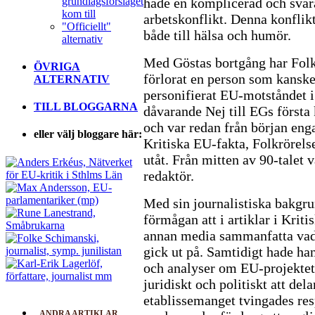
grundlagsförslaget
hade en komplicerad och svår
kom till
arbetskonflikt. Denna konfli
"Officiellt"
både till hälsa och humör.
alternativ
Med Göstas bortgång har Folk
ÖVRIGA
förlorat en person som kanske
ALTERNATIV
personifierat EU-motståndet i
TILL BLOGGARNA
dåvarande Nej till EGs första 
och var redan från början enga
eller välj bloggare här:
Kritiska EU-fakta, Folkrörels
utåt. Från mitten av 90-talet v
redaktör.
Med sin journalistiska bakgr
förmågan att i artiklar i Krit
annan media sammanfatta vad 
gick ut på. Samtidigt hade ha
och analyser om EU-projektet
juridiskt och politiskt att del
etablissemanget tvingades re
ANDRA ARTIKLAR