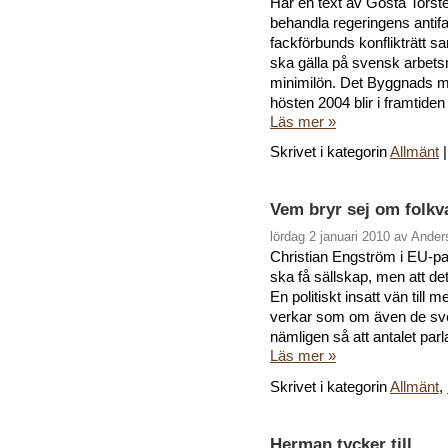
Här en text av Gösta Torst
behandla regeringens antif
fackförbunds konflikträtt sa
ska gälla på svensk arbets
minimilön. Det Byggnads me
hösten 2004 blir i framtiden 
Läs mer »
Skrivet i kategorin
Allmänt
Vem bryr sej om folkv
lördag 2 januari 2010 av Ande
Christian Engström i EU-p
ska få sällskap, men att det
En politiskt insatt vän till
verkar som om även de sve
nämligen så att antalet parl
Läs mer »
Skrivet i kategorin
Allmänt
,
Herman tycker till