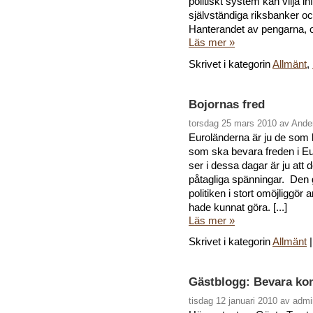
politiskt system kan vilja 
självständiga riksbanker och
Hanterandet av pengarna, oc
Läs mer »
Skrivet i kategorin
Allmänt
,
Bojornas fred
torsdag 25 mars 2010 av Ande
Euroländerna är ju de som k
som ska bevara freden i Eu
ser i dessa dagar är ju att 
påtagliga spänningar. De
politiken i stort omöjliggör
hade kunnat göra. [...]
Läs mer »
Skrivet i kategorin
Allmänt
Gästblogg: Bevara konf
tisdag 12 januari 2010 av adm