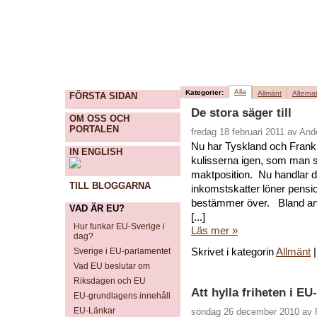
Alla
Kategorier:
Allmänt
Alternat
FÖRSTA SIDAN
De stora säger till
OM OSS OCH
PORTALEN
fredag 18 februari 2011 av An
Nu har Tyskland och Frankr
IN ENGLISH
kulisserna igen, som man se
maktposition. Nu handlar 
TILL BLOGGARNA
inkomstskatter löner pensi
bestämmer över. Bland annat
VAD ÄR EU?
[...]
Hur funkar EU-Sverige i
Läs mer »
dag?
Skrivet i kategorin
Allmänt
Sverige i EU-parlamentet
Vad EU beslutar om
Riksdagen och EU
Att hylla friheten i EU
EU-grundlagens innehåll
EU-Länkar
söndag 26 december 2010 av 