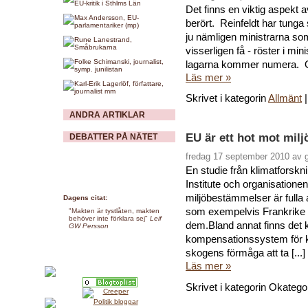
Det finns en viktig aspekt 
berört. Reinfeldt har tunga 
ju nämligen ministrarna som
visserligen få - röster i min
lagarna kommer numera. Och
Läs mer »
Skrivet i kategorin
Allmänt
ANDRA ARTIKLAR
EU är ett hot mot milj
DEBATTER PÅ NÄTET
fredag 17 september 2010 av 
En studie från klimatforsk
Institute och organisatione
miljöbestämmelser är fulla a
Dagens citat:
som exempelvis Frankrike at
"Makten är tystlåten, makten
behöver inte förklara sej"
Leif
dem.Bland annat finns det 
GW Persson
kompensationssystem för ko
skogens förmåga att ta [...]
Läs mer »
Skrivet i kategorin Okatego