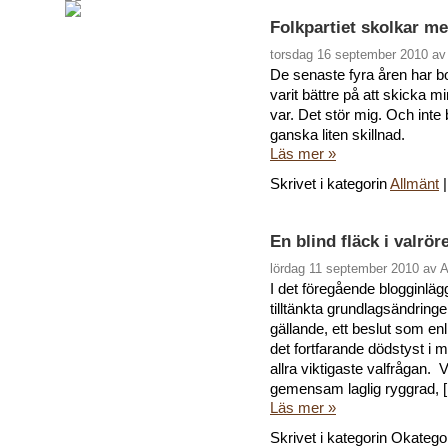
Folkpartiet skolkar me
torsdag 16 september 2010 a
De senaste fyra åren har bo
varit bättre på att skicka m
var. Det stör mig. Och inte b
ganska liten skillnad.
Läs mer »
Skrivet i kategorin
Allmänt
En blind fläck i valrör
lördag 11 september 2010 av 
I det föregående blogginlä
tilltänkta grundlagsändringen
gällande, ett beslut som en
det fortfarande dödstyst i m
allra viktigaste valfrågan
gemensam laglig ryggrad, [.
Läs mer »
Skrivet i kategorin Okatego