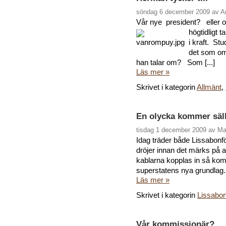
söndag 6 december 2009 av A
Vår nye president? eller
högtidligt tal
i kraft. St
det som om 
han talar om? Som [...]
Läs mer »
Skrivet i kategorin
Allmänt
,
En olycka kommer säl
tisdag 1 december 2009 av M
Idag träder både Lissabonf
dröjer innan det märks på 
kablarna kopplas in så komme
superstatens nya grundlag. 
Läs mer »
Skrivet i kategorin
Lissabon
Vår kommissionär?