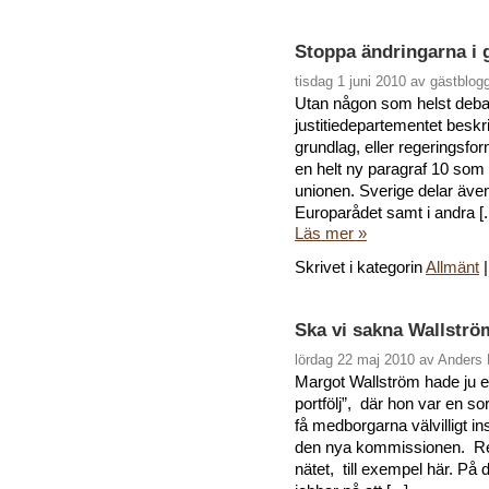
Stoppa ändringarna i 
tisdag 1 juni 2010 av gästblog
Utan någon som helst debat
justitiedepartementet beskr
grundlag, eller regeringsfor
en helt ny paragraf 10 som
unionen. Sverige delar äve
Europarådet samt i andra [..
Läs mer »
Skrivet i kategorin
Allmänt
Ska vi sakna Wallstr
lördag 22 maj 2010 av Anders
Margot Wallström hade ju 
portfölj”, där hon var en s
få medborgarna välvilligt in
den nya kommissionen. Res
nätet, till exempel här. På