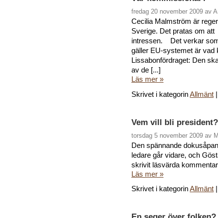
fredag 20 november 2009 av A
Cecilia Malmström är reger
Sverige. Det pratas om att 
intressen. Det verkar som 
gäller EU-systemet är vad 
Lissabonfördraget: Den ska
av de [...]
Läs mer »
Skrivet i kategorin
Allmänt
Vem vill bli president?
torsdag 5 november 2009 av 
Den spännande dokusåpan k
ledare går vidare, och Gö
skrivit läsvärda kommentar
Läs mer »
Skrivet i kategorin
Allmänt
En seger över folken?