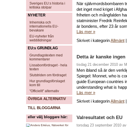
När självmordsbombaren tr
Sveriges EU:s historia i
kritiska stolpar
det inget med kriget i Afgha
friheten och mångfalden han 
NYHETER
statminister Fredrik Reinfe
Inhemska och
är bondens, efter 23 år som 
internationella EU-
bevakare
Läs mer »
EU-nyheter från
Skrivet i kategorin
Allmänt
webbtidningar
EU:s GRUNDLAG
Grundlagstexten med
Detta är kanske inge
kommentarer
tisdag 21 december 2010 av 
Lissabonfördraget - hela
texten
Men ibland så är den verklig
Slutstriden om fördraget
Spiegel: Monnet, who is con
guide European countries in
Hur grundlagsförslaget
kom till
understanding what is happ
"Officiellt" alternativ
Läs mer »
ÖVRIGA ALTERNATIV
Skrivet i kategorin
Allmänt
TILL BLOGGARNA
Valresultatet och EU
eller välj bloggare här:
torsdag 23 september 2010 av