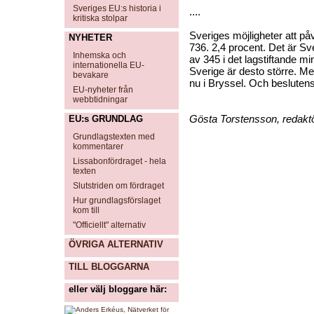
Sveriges EU:s historia i
....
kritiska stolpar
Sveriges möjligheter att p
NYHETER
736. 2,4 procent. Det är Sv
Inhemska och
av 345 i det lagstiftande mi
internationella EU-
Sverige är desto större. Mer
bevakare
nu i Bryssel. Och beslutens
EU-nyheter från
webbtidningar
Gösta Torstensson, redakt
EU:s GRUNDLAG
Grundlagstexten med
kommentarer
Lissabonfördraget - hela
texten
Slutstriden om fördraget
Hur grundlagsförslaget
kom till
"Officiellt" alternativ
ÖVRIGA ALTERNATIV
TILL BLOGGARNA
eller välj bloggare här: