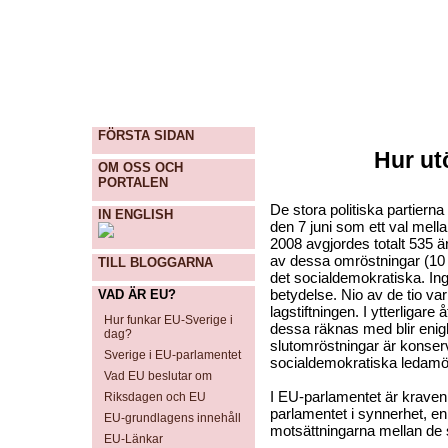
FÖRSTA SIDAN
Hur u
OM OSS OCH
PORTALEN
De stora politiska partierna
IN ENGLISH
den 7 juni som ett val mellan
2008 avgjordes totalt 535 ä
av dessa omröstningar (10 s
TILL BLOGGARNA
det socialdemokratiska. Ing
betydelse. Nio av de tio var
VAD ÄR EU?
lagstiftningen. I ytterligare 
Hur funkar EU-Sverige i
dessa räknas med blir enigh
dag?
slutomröstningar är konserv
Sverige i EU-parlamentet
socialdemokratiska ledamöte
Vad EU beslutar om
I EU-parlamentet är kraven
Riksdagen och EU
parlamentet i synnerhet, en
EU-grundlagens innehåll
motsättningarna mellan de s
EU-Länkar