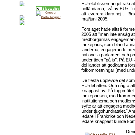
EU-etablissemanget räknat
holländarna, två av EU:s 
att leverera klara nej till f
maj/juni 2005.
Förslaget hade alltså formellt
2005 att "man inte ansåg at
medborgarnas engagemang i
tankepaus, som bland annat 
länderna, engagerande medb
nationella parlament och pol
under tiden "på is". På E
del länder att godkänna förs
folkomröstningar (med unda
De flesta upplevde det so
EU-debatten. Och några alt
knappast av. På toppmötet i
tankepausen, med kommenta
institutionerna och medlems
syfte är att engagera medb
under tjugohundratalet." A
ledare i Frankrike och Ne
ledare knappast kunde kom
Denn