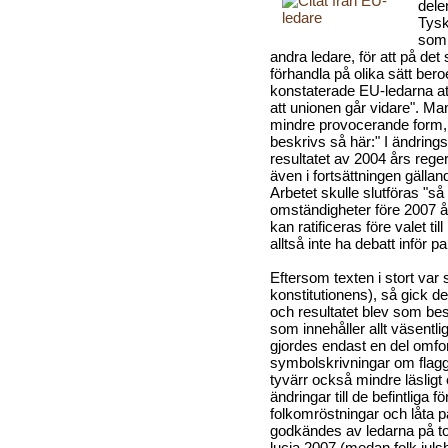
dele
Tysk
som 
andra ledare, för att på de
förhandla på olika sätt ber
konstaterade EU-ledarna att "
att unionen går vidare". Ma
mindre provocerande form,
beskrivs så här:" I ändrin
resultatet av 2004 års rege
även i fortsättningen gäll
Arbetet skulle slutföras "så
omständigheter före 2007 år
kan ratificeras före valet ti
alltså inte ha debatt inför p
Eftersom texten i stort var
konstitutionens), så gick d
och resultatet blev som besl
som innehåller allt väsentli
gjordes endast en del omfo
symbolskrivningar om flag
tyvärr också mindre läsligt
ändringar till de befintliga 
folkomröstningar och låta 
godkändes av ledarna på t
lucia 2007 (medan folk jul