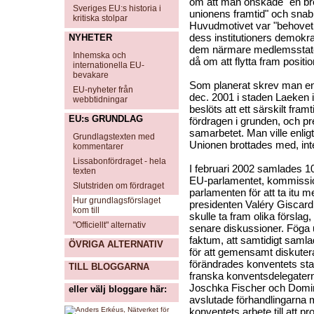
om att man önskade "en br
Sveriges EU:s historia i
unionens framtid" och snabb
kritiska stolpar
Huvudmotivet var "behovet 
dess institutioners demokrat
NYHETER
dem närmare medlemsstater
Inhemska och
då om att flytta fram positio
internationella EU-
bevakare
Som planerat skrev man en d
EU-nyheter från
dec. 2001 i staden Laeken 
webbtidningar
beslöts att ett särskilt fra
EU:s GRUNDLAG
fördragen i grunden, och pre
samarbetet. Man ville enli
Grundlagstexten med
Unionen brottades med, inte
kommentarer
Lissabonfördraget - hela
I februari 2002 samlades 1
texten
EU-parlamentet, kommission
Slutstriden om fördraget
parlamenten för att ta itu 
Hur grundlagsförslaget
presidenten Valéry Giscard
kom till
skulle ta fram olika förslag
"Officiellt" alternativ
senare diskussioner. Föga 
faktum, att samtidigt samla
ÖVRIGA ALTERNATIV
för att gemensamt diskuter
förändrades konventets stat
TILL BLOGGARNA
franska konventsdelegatern
Joschka Fischer och Domin
eller välj bloggare här:
avslutade förhandlingarna
konventets arbete till att pro