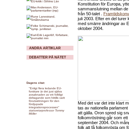
Konstitution för Europa, ytt
sammanslutning mellan de e
från 50-talet .
Framtidskonv
juli 2003. Efter en del tur
med smärre ändringar av E
oktober 2004.
ANDRA ARTIKLAR
DEBATTER PÅ NÄTET
Dagens citat:
"Enligt flera ledande EU-
forskare är det just själva
avsaknaden av ett folkligt
deltagande som hittills varit
förutsättningen för den
Med det var det inte klart 
fördjupade
tas av nationella parlament 
integrationsprocessen"
statsvetarprofessor Tommy
att gälla. Oron spred sig sn
Möller
folkomröstning går som et
september 2004. Och många
folk att få folkomrösta om f