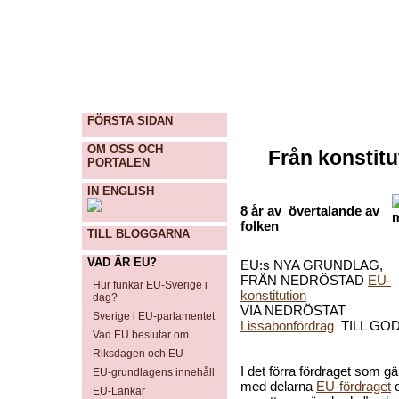
FÖRSTA SIDAN
OM OSS OCH
Från konstitu
PORTALEN
IN ENGLISH
8 år av övertalande av
folken
TILL BLOGGARNA
VAD ÄR EU?
EU:s NYA GRUNDLAG,
FRÅN NEDRÖSTAD
EU-
Hur funkar EU-Sverige i
konstitution
dag?
VIA NEDRÖSTAT
Sverige i EU-parlamentet
Lissabonfördrag
TILL GO
Vad EU beslutar om
Riksdagen och EU
I det förra fördraget som gä
EU-grundlagens innehåll
med delarna
EU-fördraget
EU-Länkar