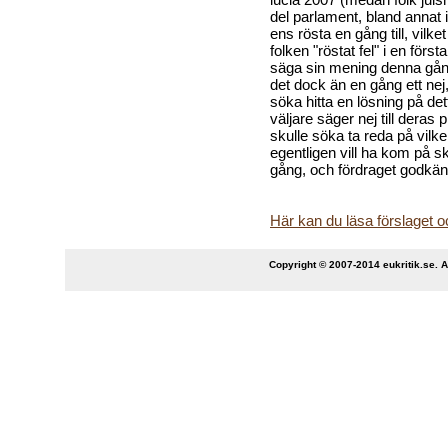
del parlament, bland annat 
ens rösta en gång till, vilk
folken "röstat fel" i en förs
säga sin mening denna gång
det dock än en gång ett nej
söka hitta en lösning på d
väljare säger nej till deras
skulle söka ta reda på vil
egentligen vill ha kom på 
gång, och fördraget godkä
Här kan du läsa förslaget o
Copyright © 2007-2014 eukritik.se. An