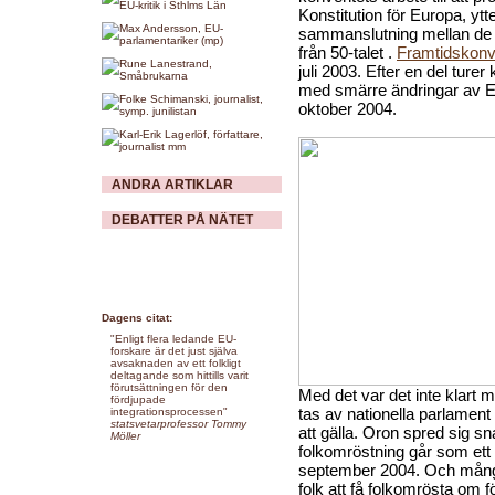
Konstitution för Europa, ytt
sammanslutning mellan de e
från 50-talet .
Framtidskonv
juli 2003. Efter en del tur
med smärre ändringar av E
oktober 2004.
ANDRA ARTIKLAR
DEBATTER PÅ NÄTET
Dagens citat:
"Enligt flera ledande EU-
forskare är det just själva
avsaknaden av ett folkligt
deltagande som hittills varit
förutsättningen för den
Med det var det inte klart 
fördjupade
tas av nationella parlament 
integrationsprocessen"
statsvetarprofessor Tommy
att gälla. Oron spred sig sn
Möller
folkomröstning går som et
september 2004. Och många
folk att få folkomrösta om f