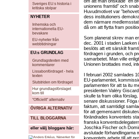
om att man önskade "en br
Sveriges EU:s historia i
unionens framtid" och snabb
kritiska stolpar
Huvudmotivet var "behovet 
dess institutioners demokrat
NYHETER
dem närmare medlemsstater
Inhemska och
då om att flytta fram positio
internationella EU-
bevakare
Som planerat skrev man en d
EU-nyheter från
dec. 2001 i staden Laeken 
webbtidningar
beslöts att ett särskilt fra
EU:s GRUNDLAG
fördragen i grunden, och pre
samarbetet. Man ville enli
Grundlagstexten med
Unionen brottades med, inte
kommentarer
Lissabonfördraget - hela
I februari 2002 samlades 1
texten
EU-parlamentet, kommission
Slutstriden om fördraget
parlamenten för att ta itu 
Hur grundlagsförslaget
presidenten Valéry Giscard
kom till
skulle ta fram olika förslag
"Officiellt" alternativ
senare diskussioner. Föga 
faktum, att samtidigt samla
ÖVRIGA ALTERNATIV
för att gemensamt diskuter
förändrades konventets stat
TILL BLOGGARNA
franska konventsdelegatern
Joschka Fischer och Domin
eller välj bloggare här:
avslutade förhandlingarna
konventets arbete till att pro