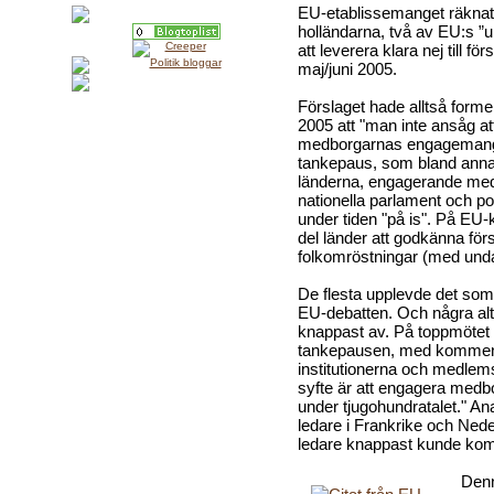
EU-etablissemanget räknat
holländarna, två av EU:s 
att leverera klara nej till f
maj/juni 2005.
Förslaget hade alltså formellt
2005 att "man inte ansåg at
medborgarnas engagemang i
tankepaus, som bland annat 
länderna, engagerande medb
nationella parlament och pol
under tiden "på is". På E
del länder att godkänna förs
folkomröstningar (med unda
De flesta upplevde det so
EU-debatten. Och några alt
knappast av. På toppmötet i
tankepausen, med kommenta
institutionerna och medlems
syfte är att engagera medb
under tjugohundratalet." A
ledare i Frankrike och Ne
ledare knappast kunde kom
Denn