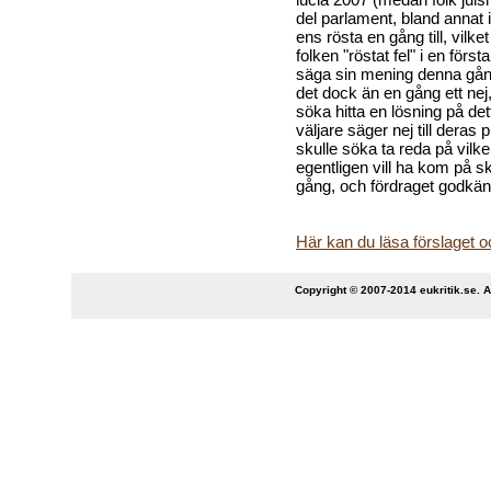
del parlament, bland annat 
ens rösta en gång till, vilk
folken "röstat fel" i en förs
säga sin mening denna gång
det dock än en gång ett nej
söka hitta en lösning på d
väljare säger nej till deras
skulle söka ta reda på vil
egentligen vill ha kom på 
gång, och fördraget godkä
Här kan du läsa förslaget o
Copyright © 2007-2014 eukritik.se. An