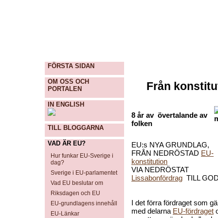
FÖRSTA SIDAN
OM OSS OCH
Från konstitu
PORTALEN
IN ENGLISH
8 år av övertalande av
folken
TILL BLOGGARNA
VAD ÄR EU?
EU:s NYA GRUNDLAG,
FRÅN NEDRÖSTAD
EU-
Hur funkar EU-Sverige i
konstitution
dag?
VIA NEDRÖSTAT
Sverige i EU-parlamentet
Lissabonfördrag
TILL GO
Vad EU beslutar om
Riksdagen och EU
I det förra fördraget som gä
EU-grundlagens innehåll
med delarna
EU-fördraget
EU-Länkar