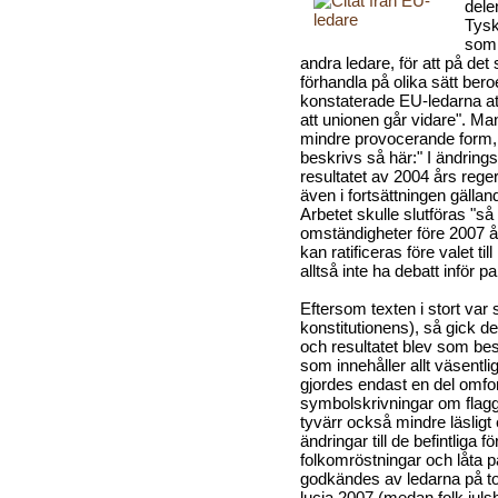
dele
Tysk
som 
andra ledare, för att på de
förhandla på olika sätt ber
konstaterade EU-ledarna att "
att unionen går vidare". Ma
mindre provocerande form,
beskrivs så här:" I ändrin
resultatet av 2004 års rege
även i fortsättningen gäll
Arbetet skulle slutföras "så
omständigheter före 2007 år
kan ratificeras före valet ti
alltså inte ha debatt inför p
Eftersom texten i stort var
konstitutionens), så gick d
och resultatet blev som besl
som innehåller allt väsentli
gjordes endast en del omfo
symbolskrivningar om flag
tyvärr också mindre läsligt
ändringar till de befintliga 
folkomröstningar och låta 
godkändes av ledarna på t
lucia 2007 (medan folk jul