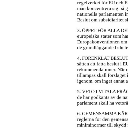
regelverket för EU och EE
man koncentrera sig på g
nationella parlamenten in
Beslut om subsidiaritet s
3. ÖPPET FÖR ALLA DE
europeiska stater som har
Europakonventionen om s
de grundläggande frihete
4. FÖRENKLAT BESLUTS
sätten att fatta beslut i E
rekommendationer. När o
tillämpas skall förslaget 
igenom, om inget annat a
5. VETO I VITALA FRÅGOR
de har godkänts av de nat
parlament skall ha vetorä
6. GEMENSAMMA KÄRNF
reglerna för den gemen
miniminormer till skydd 