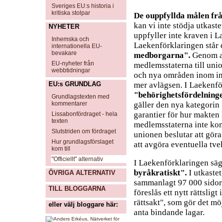
Sveriges EU:s historia i
kritiska stolpar
De ouppfyllda målen fr
kan vi inte stödja utkaste
NYHETER
uppfyller inte kraven i 
Inhemska och
Laekenförklaringen står 
internationella EU-
bevakare
medborgarna".
Genom at
EU-nyheter från
medlemsstaterna till union
webbtidningar
och nya områden inom in
EU:s GRUNDLAG
mer avlägsen. I Laekenför
"behörighetsfördelninge
Grundlagstexten med
kommentarer
gäller den nya kategorin
garantier för hur makten 
Lissabonfördraget - hela
texten
medlemsstaterna inte kom
Slutstriden om fördraget
unionen beslutar att gö
Hur grundlagsförslaget
att avgöra eventuella tv
kom till
"Officiellt" alternativ
I Laekenförklaringen säg
byråkratiskt".
I utkastet
ÖVRIGA ALTERNATIV
sammanlagt 97 000 sidor
TILL BLOGGARNA
föreslås ett nytt rättslig
rättsakt", som gör det mö
eller välj bloggare här:
anta bindande lagar.