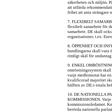
säkerheten och miljön. P
att utfärda rekommendatio
frihet att anta strängare 
7. FLEXIBELT SAMARBETE
flexibelt samarbete för de
samarbete. DE skall ocks
organisationer, t.ex. Eur
8. ÖPPENHET OCH INSYN.
handlingarna skall vara 
rimligt skäl för undantag
9. ENKEL OMRÖSTNING I
omröstningssystem skall 
varje medlemsstat har en 
kvalificerad majoritet sk
hälften av DE:s totala be
10. DE NATIONELLA 
KOMMISSIONEN. Varje nat
kommissionsledamot. Kom
berörda nationella parla