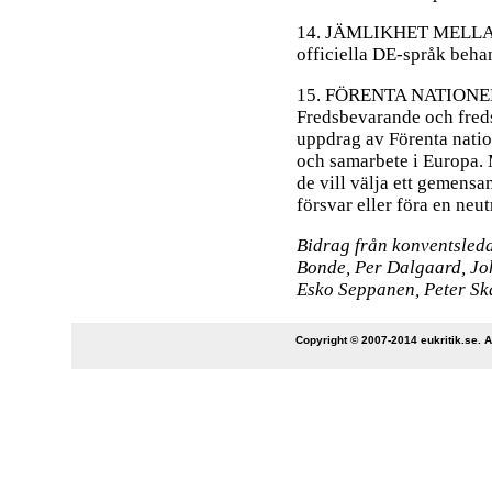
14. JÄMLIKHET MELLAN S
officiella DE-språk behan
15. FÖRENTA NATIONERNA
Fredsbevarande och freds
uppdrag av Förenta natio
och samarbete i Europa. 
de vill välja ett gemens
försvar eller föra en neutr
Bidrag från konventsled
Bonde, Per Dalgaard, Jo
Esko Seppanen, Peter Sk
Copyright © 2007-2014 eukritik.se. An