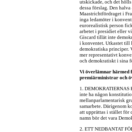
utskickade, och det hölls
dessa förslag. Den halva
Maastrichtfördraget i Fr
inga ledamöter i konvente
eurorealistisk person fick
arbetet i presidiet eller 
Giscard tillät inte demo
i konventet. Utkastet till
demokratiska principer. Vi
mer representativt konven
och demokratiskt i sina 
Vi överlämnar härmed f
premiärministrar och ö
1. DEMOKRATIERNAS EUR
inte ha någon konstitutio
mellanparlamentarisk gr
samarbete. Därigenom k
att upprättas i stället fö
namn bör det vara Demok
2. ETT NEDBANTAT FÖRD