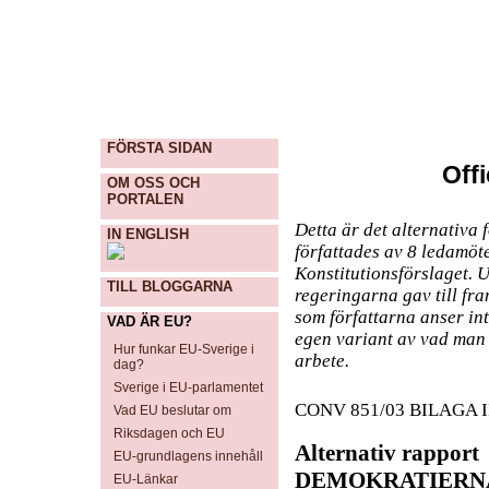
FÖRSTA SIDAN
Offi
OM OSS OCH
PORTALEN
Detta är det alternativa
IN ENGLISH
författades av 8 ledamöte
Konstitutionsförslaget. 
TILL BLOGGARNA
regeringarna gav till fr
som författarna anser in
VAD ÄR EU?
egen variant av vad man 
Hur funkar EU-Sverige i
arbete.
dag?
Sverige i EU-parlamentet
CONV 851/03 BILAGA I
Vad EU beslutar om
Riksdagen och EU
Alternativ rapport
EU-grundlagens innehåll
DEMOKRATIERN
EU-Länkar