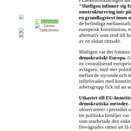
I Laekenförklaringen anty
"Slutligen infinner sig
omstrukturering inte på s
en grundlagstext inom 
de befintliga mellanstatl
europeisk konstitution,
alternativ som stod till 
av en sådan rättsakt.
Slutligen var det främsta
demokratiskt Europa.
G
ny centraliserad europei
avlägsen, med mer politik
mellan de styrande och d
införlivades med konstitu
arbetsgrupp fick tid att s
Utkastet till EU-konstit
demokratiska metoder.
observatörer i presidiet 
tre politiska familjer va
som utarbetade den enke
förvägrades rätten att få