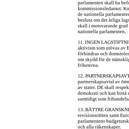
parlamenten skall ha befo
kommissionsledamot. Kom
de nationella parlamente
besluta om det årliga l
skall i motsvarande grad 
nationella parlamenten.
11. INGEN LAGSTIFTN
aktivism som utövas av 
förhindras och domstole
om skydd för de mänskli
friheterna.
12. PARTNERSKAPSAVTAL
partnerskapsavtal av ömse
av stater. DE skall respe
demokrati och kan bistå d
samtidigt som frihandels
13. BÄTTRE GRANSKNIN
revisionsrätten samt Eur
parlamentens budgetutskot
och alla räkenskaper.