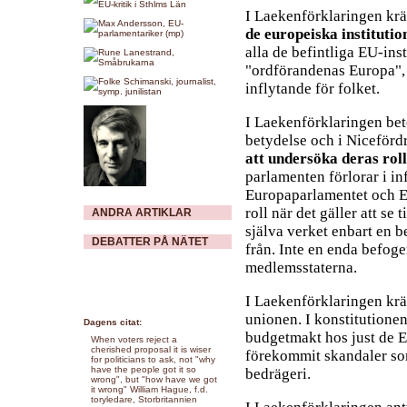
I Laekenförklaringen kr
de europeiska instituti
alla de befintliga EU-ins
"ordförandenas Europa", 
inflytande för folket.
I Laekenförklaringen bet
betydelse och i Niceförd
att undersöka deras rol
parlamenten förlorar i i
Europaparlamentet och E
roll när det gäller att se t
ANDRA ARTIKLAR
själva verket enbart en
DEBATTER PÅ NÄTET
från. Inte en enda befoge
medlemsstaterna.
I Laekenförklaringen kr
unionen. I konstitutione
Dagens citat:
budgetmakt hos just de EU
When voters reject a
cherished proposal it is wiser
förekommit skandaler som
for politicians to ask, not "why
have the people got it so
bedrägeri.
wrong", but "how have we got
it wrong" William Hague, f.d.
toryledare, Storbritannien